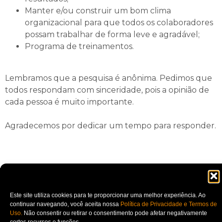
Manter e/ou construir um bom clima
organizacional para que todos os colaboradores
possam trabalhar de forma leve e agradável;
Programa de treinamentos.
Lembramos que a pesquisa é anônima. Pedimos que
todos respondam com sinceridade, pois a opinião de
cada pessoa é muito importante.
Agradecemos por dedicar um tempo para responder.
Este site utiliza cookies para te proporcionar uma melhor experiência. Ao
continuar navegando, você aceita nossa
Política de Privacidade e Termos de
Uso.
Não consentir ou retirar o consentimento pode afetar negativamente
© Copyright 2023 – Instituto Crescer – Todos os direitos reservados​