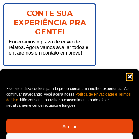
CONTE SUA
EXPERIÊNCIA PRA
GENTE!
Encerramos o prazo de envio de
relatos. Agora vamos avaliar todos e
entraremos em contato em breve!
Este site utiliza cookies para te proporcionar uma melhor experiência. Ao
continuar navegando, você aceita nossa
Política de Privacidade e Termos
de Uso.
Não consentir ou retirar o consentimento pode afetar
negativamente certos recursos e funções.
© Copyright 2023 – Instituto Crescer – Todos os direitos reservados​
Aceitar
CNPJ 04.130.842/0001-19