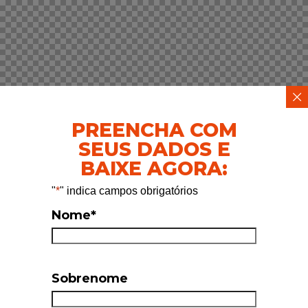
PREENCHA COM
SEUS DADOS E
BAIXE AGORA:
"
*
" indica campos obrigatórios
Nome
*
Sobrenome